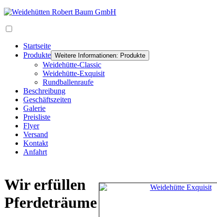
Startseite
Produkte
Weitere Informationen: Produkte
Weidehütte-Classic
Weidehütte-Exquisit
Rundballenraufe
Beschreibung
Geschäftszeiten
Galerie
Preisliste
Flyer
Versand
Kontakt
Anfahrt
Wir erfüllen
Pferdeträume