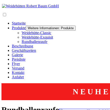
Startseite
Produkte
Weitere Informationen: Produkte
Weidehütte-Classic
Weidehütte-Exquisit
Rundballenraufe
Beschreibung
Geschäftszeiten
Galerie
Preisliste
Flyer
Versand
Kontakt
Anfahrt
N E U H E 
Rundballenraufe